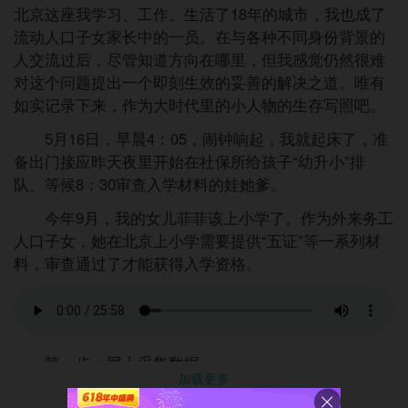
北京这座我学习、工作、生活了18年的城市，我也成了
流动人口子女家长中的一员。在与各种不同身份背景的
人交流过后，尽管知道方向在哪里，但我感觉仍然很难
对这个问题提出一个即刻生效的妥善的解决之道。唯有
如实记录下来，作为大时代里的小人物的生存写照吧。
5月16日，早晨4：05，闹钟响起，我就起床了，准
备出门接应昨天夜里开始在社保所给孩子“幼升小”排
队、等候8：30审查入学材料的娃她爹。
今年9月，我的女儿菲菲该上小学了。作为外来务工
人口子女，她在北京上小学需要提供“五证”等一系列材
料，审查通过了才能获得入学资格。
第一步：网上采集数据
加载更多
北京市从5月8日开始采集“幼升小”数据。我们5月9