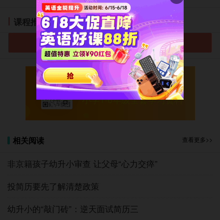
日已经在北京市教委网上服务平台上的“非本市户籍适龄
儿童接受义务教育证明证件材料审核入口”完成注册并提
课程推荐
交了资料。
进入小学选课中心
网上注册入学信息采集登记，是在京就读小学需要
经过的第一道关口。需要提交的资料包括孩子的身份
证、血型、户籍所在地、父母的工作单位、北京居住证
有效期、实际居住地、购房合同编号、房子地址等信
微信扫码免费领取
息。
小学1-6年级全套学习资料
采集的信息并不多，但是因为说不能有误否则“后果
自负”，所以填写的时候未免小心谨慎以至于有些战战兢
兢的。我们多么担心，万一因为自己一时疏忽，孩子就
相关阅读
查看更多>>
没法在北京上学了。这意味着近20年来我们在北京生活
非京籍孩子幼升小审查 让父母“心力交瘁”
的所有积累，都要结束。
越是小心越是出错。5月11日在准备原件复印件时，
投简历要先了解清楚政策
赫然发现提交的信息里，孩子的血型填错了。其实填的
是正确的血型，只是户口本上写错了。这种时候，任何
幼升小的“敲门砖”：逆天面试简历三