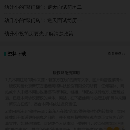
一点细节都容易造成慌乱。忐忑地跟同事说起，有的安
幼升小的“敲门砖”：逆天面试简历二
慰说“没事，不会审查这么细致”，有的说“还是尽快打电
话问到底怎么办”。
幼升小的“敲门砖”：逆天面试简历一
这还没完。就在复印完所有资料后，准备收拾所有
的东西装袋备用时，看到一份《房地产评估抵押估价报
幼升小投简历要先了解清楚政策
告》。这个文件跟教委要求的资料不沾边儿，但我也一
直放在资料袋里备用。抱着试试看的态度最后还是扫了
资料下载
查看更多>>
一眼——果然发现了问题。我在网上登记入学采集信息
时候登记的购房合同编号，和这个报告里提及的“存量房
屋买卖合同编号”不一样。这下只好赶紧咨询中介和房产
抵押中心的人，最后确认，我网上登记的编号是错的，
需要登记的是网签合同编号，而非跟中介签订的三方购
房合同的编号。
虽然我们有足够的证据证明自己的合法性，但是这
样的关口，谁也不敢有一点不确定性啊。任何一点不确
定性都意味着无限的心力交瘁的折腾。于是开始四处咨
询。还好最后了解到，采集信息时录入的信息如有错