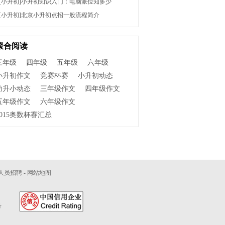
[小升初]
小升初知识入门：电脑派位知多少
[小升初]
北京小升初点招一般流程简介
聚合阅读
三年级
四年级
五年级
六年级
小升初作文
竞赛杯赛
小升初动态
幼升小动态
三年级作文
四年级作文
五年级作文
六年级作文
2015奥数杯赛汇总
人员招聘
-
网站地图
号