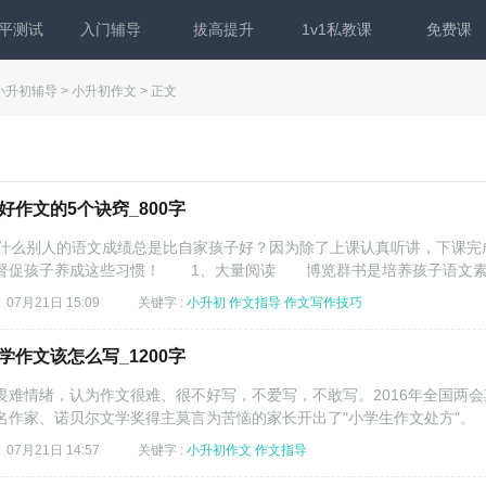
平测试
入门辅导
拔高提升
1v1私教课
免费课
小升初辅导
>
小升初作文
> 正文
作文的5个诀窍_800字
为什么别人的语文成绩总是比自家孩子好？因为除了上课认真听讲，下课完
督促孩子养成这些习惯！ 1、大量阅读 博览群书是培养孩子语文素养
07月21日 15:09
关键字 :
小升初
作文指导
作文写作技巧
作文该怎么写_1200字
畏难情绪，认为作文很难、很不好写，不爱写，不敢写。2016年全国两会
作家、诺贝尔文学奖得主莫言为苦恼的家长开出了"小学生作文处方"。 .
07月21日 14:57
关键字 :
小升初作文
作文指导