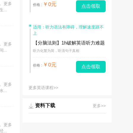
。更多
￥0元
价格 :
点击领取
..
适用：听力语法有障碍，理解速度跟不
上
【分脑法则】1h破解英语听力难题
。更多
..
听力化繁为简，听清句子真相
￥0元
价格 :
点击领取
。更多
更多英语课程>>
..
资料下载
更多>>
。更多
..