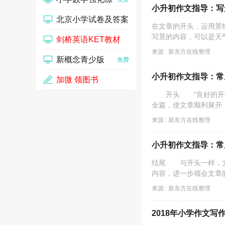
小升初作文指导：写景
北京小学试卷及答案
在文章的开头，运用景
写景的内容，可以是天
剑桥英语KET教材
免费
来源 : 新东方在线整理
新概念青少版
免费
免费
小升初作文指导：常见
加微 领图书
开头 "良好的开端是
全篇，使文章顺利展开，
来源 : 新东方在线整理
小升初作文指导：常见
结尾 与开头一样，文
内容，进一步领会文章
来源 : 新东方在线整理
2018年小学作文写