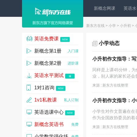
新概念网课
英语水
新东方在线
>
小学
>
小升初
>
英语免费课
NEW
小学动态
新概念第1册
入门课
小升初作文指导：写好
新概念第2册
进阶课
同样是上课45分钟，
英语水平测试
业，别人家的家长还会
爆
来源 : 新东方在线整理
1对1咨询
NEW
1v1私教课
私人订制
小升初作文指导：小学
小学生对作文普遍在在
英语选课中心
NEW
作为全国政协委员的着名
新概念英语书
免费
来源 : 新东方在线整理
小学数学强化练
免费