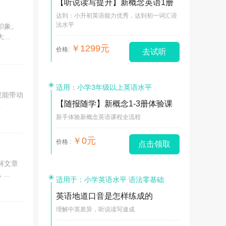
【听说读写提升】新概念英语1册
达到：小升初英语能力优秀，达到初一词汇语
法水平
印象。
..
￥1299元
价格:
去试听
适用：小学3年级以上英语水平
仅能带动
【随报随学】新概念1-3册体验课
.
新手体验新概念英语课程全流程
￥0元
价格 :
点击领取
解文章
..
适用于：小学英语水平 语法零基础
英语地道口音是怎样练成的
理解中英差异，听说读写速成