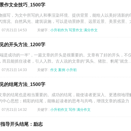
作文全技巧_1500字
物描写，为文中所写的人和事渲染环境、提供背景，能给人以美好清新的
气情况、自然风光、建筑设施，可以是动景静景、远景近景、美景劣景、大.
07月21日 14:53
关键字 :
小升初作为
写景作文
满分作文
的开头方法_1200字
成功的一半"，一篇文章的开头是很重要的。文章有了好的开头，不
而且能抓住读者，引人入胜。古人说的文章的"凤头、猪肚、豹尾"就含..
07月21日 14:33
关键字 :
作文
案例
小升初
的结尾方法_1500字
章的结尾也是相当重要的。成功的结尾，能使读者更深入、更透彻地理
的中心思想；精彩的结尾，能唤起读者的思考与共鸣，增强文章的感染力，.
07月21日 14:32
关键字 :
小升初作文
写作
满分作文
作指导开头结尾：励志