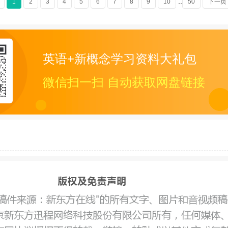
..
1
2
3
4
5
6
7
8
9
10
50
下一页
英语+新概念学习资料大礼包
微信扫一扫 自动获取网盘链接