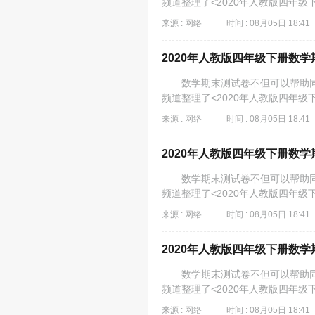
频道整理了<2020年人教版四年级
来源 : 网络
时间 : 08月05日 18:41
2020年人教版四年级下册数学
数学期末测试卷不但可以帮助同
频道整理了<2020年人教版四年级
来源 : 网络
时间 : 08月05日 18:41
2020年人教版四年级下册数学
数学期末测试卷不但可以帮助同
频道整理了<2020年人教版四年级
来源 : 网络
时间 : 08月05日 18:41
2020年人教版四年级下册数学
数学期末测试卷不但可以帮助同
频道整理了<2020年人教版四年级
来源 : 网络
时间 : 08月05日 18:41