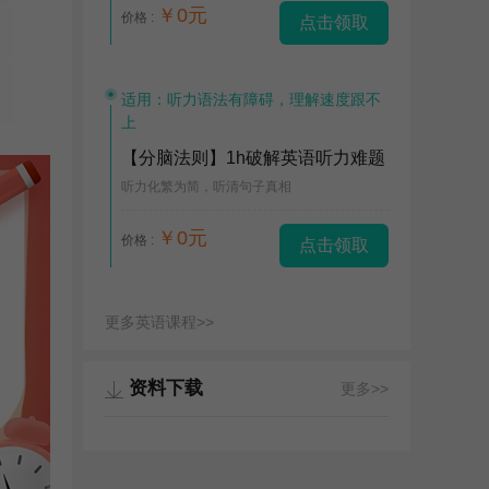
￥0元
价格 :
点击领取
适用：听力语法有障碍，理解速度跟不
上
【分脑法则】1h破解英语听力难题
听力化繁为简，听清句子真相
￥0元
价格 :
点击领取
更多英语课程>>
资料下载
更多>>