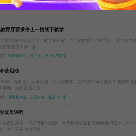
11)北京市(10005)
北教育厅要求停止一切线下教学
教育厅官方微信公众号河北教育发布称，河北省教育厅印发通知，各地各学
然灾害防范工作，各
字 :
强降雨天气，河北省，停止线下教学
令营启动
月31日，颐和园、天坛公园、北海公园等北京市属11家公园及中国园林博
牌活动，发挥市属公园
字 :
暑期夏令营，公园科普，北京中小学
会优质课程
辉在市民对话一把手节目中透露，本市将结合家长实际困难和需求，对中
整。本市正在考虑通过