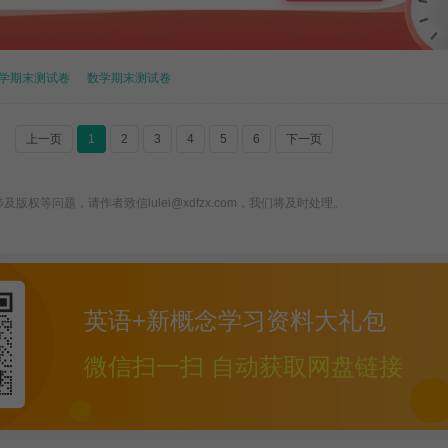
学期末测试卷
数学期末测试卷
上一页
1
2
3
4
5
6
下一页
版权等问题，请作者致信lulei@xdfzx.com，我们将及时处理。
英语+新概念学习资料大礼包
微信扫一扫 自动获取网盘链接