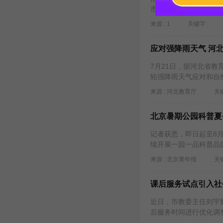
市(10004)北京交通大学(
来源 : 1
关键字 :
应对强降雨天气 河
7月21日，据河北省
轮强降雨天气应对和自
来源 : 河北教育厅
关键
北京暑期公园科普夏
记者获悉，即日起至8
续开展一园一品科普品
来源 : 北京青年报
关键
课后服务试点引入社
近日，市教委主任刘宇
后服务时间进行优化调