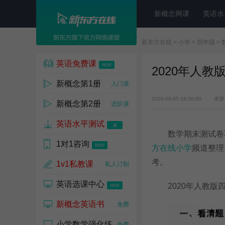
新概念网课
英语水
新东方在线
>
小学
>
四年级
>
英语免费课
NEW
2020年人
新概念第1册
入门课
2020-08-05 18:50:00
来源
新概念第2册
进阶课
英语水平测试
爆
数学期末测试卷不
1对1咨询
NEW
方在线小学
频道整理
考。
1v1私教课
私人订制
英语选课中心
2020年人教版四
NEW
新概念英语书
免费
小学数学强化练
免费