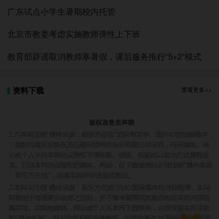
广东试点小学生暑期校内托管
城乡未成年人互联网普及率基本拉平，但在具体
北京市教委考虑实施教师弹性上下班
网络应用上存在差异。城乡未成年人互联网普及率差
教育部辟谣取消教师寒暑假，课后服务推行“5+2”模式
异连续两年下降，由2018年的5.4个百分点下降至
2019年的3.6个百分点，2020年进一步下降至0.3个百
资料下载
查看更多>>
分点。网络应用方面，城镇未成年网民使用搜索引
擎、社交网站、新闻、购物等社会属性较强的应用比
例均高于农村6个百分点以上，而农村未成年网民使
用短视频、动画或漫画等休闲娱乐的比例则高于城
镇。
从调查结果来看，大部分未成年人拥有自己的上
网设备，新型智能终端普及迅速。手机是未成年网民