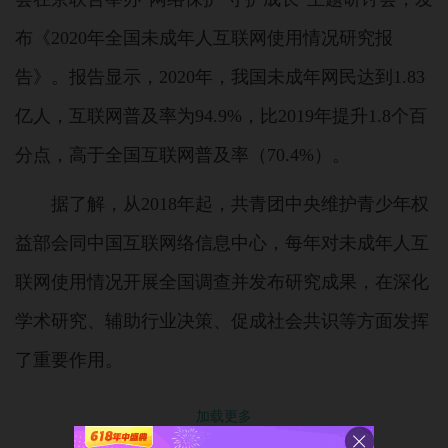
布《2020年全国未成年人互联网使用情况研究报
告》。报告显示，2020年，我国未成年网民达到1.83
亿人，互联网普及率为94.9%，比2019年提升1.8个百
分点，高于全国互联网普及率（70.4%）。
据了解，从2018年起，共青团中央维护青少年权
益部会同中国互联网络信息中心，每年对未成年人互
联网使用情况开展全国调查并发布研究成果，在深化
学术研究、辅助行业决策、促成社会共识等方面发挥
了重要作用。
今年的报告基于对全国31个省（区市）的小学、
加载更多