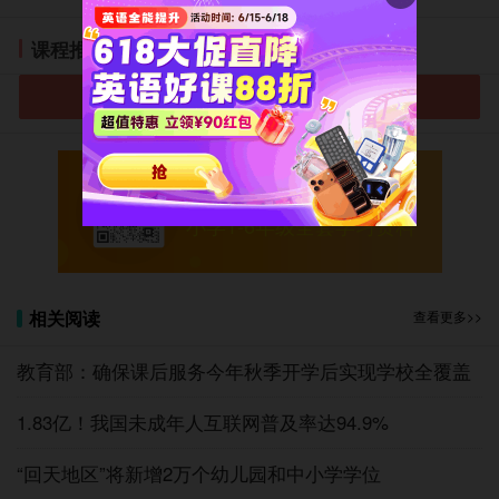
初中、高中及职业学校29155名学生、5965名家长抽
样调查，从未成年人互联网普及情况、互联网接入环
课程推荐
境、互联网应用的使用情况、网络安全与权益保护、
进入小学选课中心
家长对孩子上网引导与管理等多个方面，展示了当前
我国未成年人互联网使用状况和主要特点。
微信扫码免费领取
小学1-6年级全套学习资料
报告显示，未成年网民规模持续增长，触网低龄
化趋势更为明显。2020年，我国未成年网民达到1.83
亿人，互联网普及率为94.9%，比2019年提升1.8个百
相关阅读
查看更多>>
分点，高于全国互联网普及率（70.4%）。超过三分
教育部：确保课后服务今年秋季开学后实现学校全覆盖
之一的小学生在学龄前就开始使用互联网，而且呈逐
1.83亿！我国未成年人互联网普及率达94.9%
年上升趋势，随着数字时代发展，孩子们首次触网的
“回天地区”将新增2万个幼儿园和中小学学位
年龄越来越小。