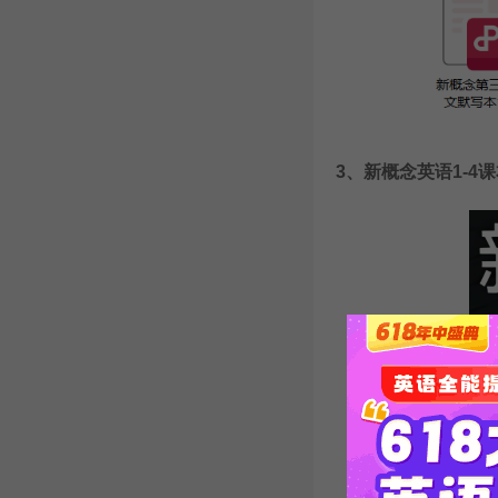
3、
新概念英语1-4
课