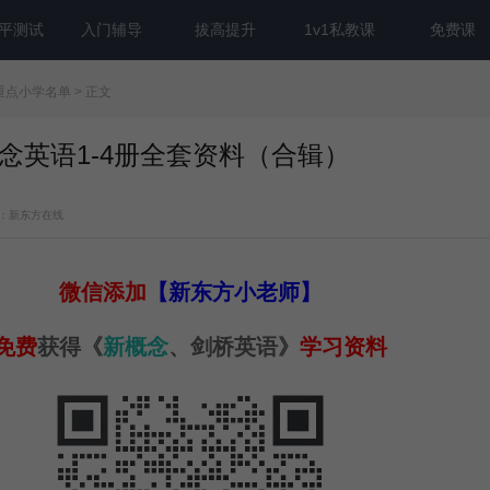
平测试
入门辅导
拔高提升
1v1私教课
免费课
重点小学名单
> 正文
念英语1-4册全套资料（合辑）
：新东方在线
微信
添加
【新东方小老师】
免费
获得《
新概念
、剑桥英语》
学习资料