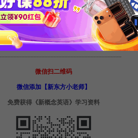
-------------------------------------------------------------------------------
微信扫二维码
微信添加【新东方小老师】
免费获得《新概念英语》学习资料