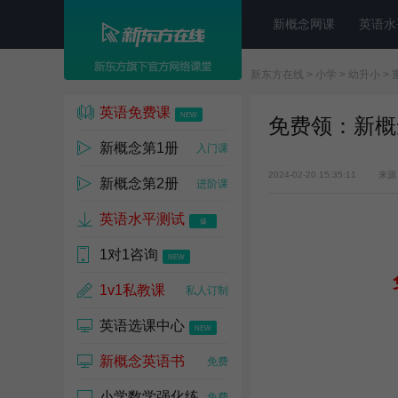
新概念网课
英语水
新东方在线
>
小学
>
幼升小
>
英语免费课
NEW
免费领：新概
新概念第1册
入门课
2024-02-20 15:35:11
来源
新概念第2册
进阶课
英语水平测试
爆
1对1咨询
NEW
1v1私教课
私人订制
英语选课中心
NEW
新概念英语书
免费
小学数学强化练
免费