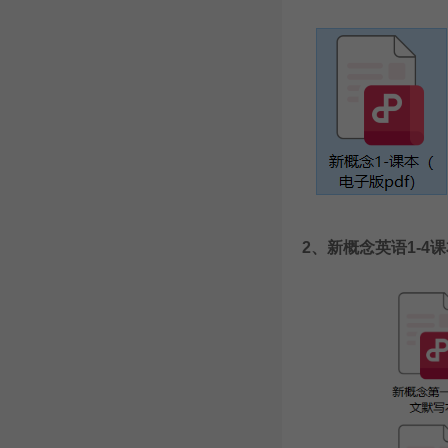
2、
新概念英语1-4
课