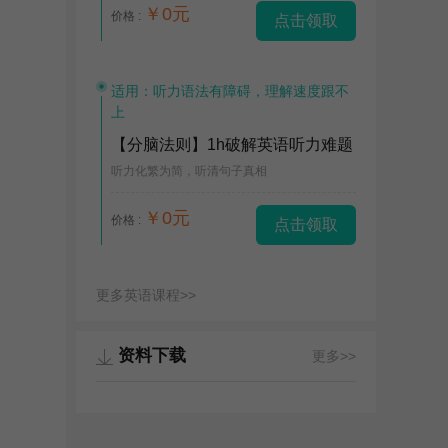
￥0元
价格 :
点击领取
适用：听力语法有障碍，理解速度跟不
上
【分脑法则】1h破解英语听力难题
听力化繁为简，听清句子真相
￥0元
价格 :
点击领取
更多英语课程>>
资料下载
更多>>