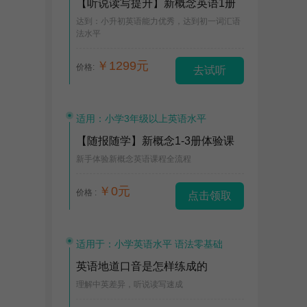
【听说读写提升】新概念英语1册
达到：小升初英语能力优秀，达到初一词汇语
法水平
￥1299元
价格:
去试听
适用：小学3年级以上英语水平
【随报随学】新概念1-3册体验课
新手体验新概念英语课程全流程
￥0元
价格 :
点击领取
适用于：小学英语水平 语法零基础
英语地道口音是怎样练成的
理解中英差异，听说读写速成