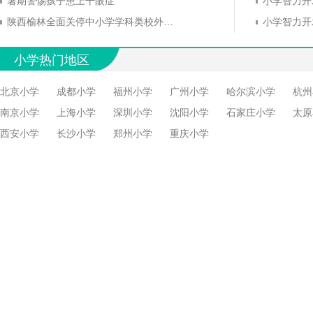
暑期警惕孩子患上干眼症
陕西榆林全面关停中小学学科类校外培训
小学智力开
小学热门地区
北京小学
成都小学
福州小学
广州小学
哈尔滨小学
杭州
南京小学
上海小学
深圳小学
沈阳小学
石家庄小学
太原
西安小学
长沙小学
郑州小学
重庆小学