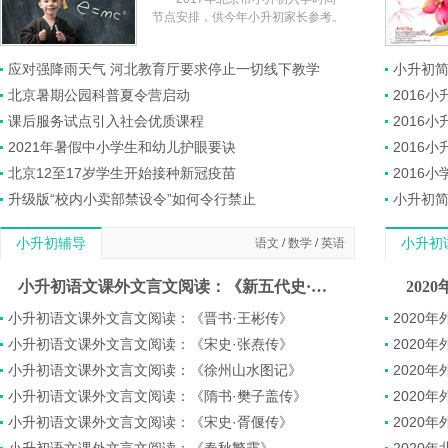
节点安排，供今年小升初家长参考。
应对强降雨天气 河北教育厅要求停止一切线下教学
小升初
北京暑期公园科普夏令营启动
2016
课后服务试点引入社会优质课程
2016
2021年暑假中小学生和幼儿护眼要诀
2016
北京12至17岁学生开始接种新冠疫苗
2016
升级版“校内小卖部禁设令”如何令行禁止
小升初简
小升初辅导
语文
/
数学
/
英语
小升初
小升初语文课外文言文阅读：《新五代史·和凝传》
202
小升初语文课外文言文阅读：《晋书·王彬传》
2020
小升初语文课外文言文阅读：《宋史·张焘传》
2020
小升初语文课外文言文阅读：《徐州山水图记》
2020
小升初语文课外文言文阅读：《隋书·樊子盖传》
2020
小升初语文课外文言文阅读：《宋史·胥偃传》
2020