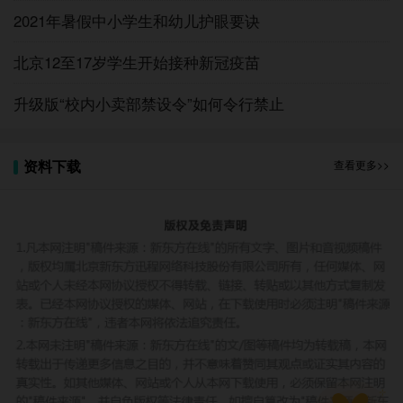
尽管之前已出台校内小卖部禁设令，但今年在湖
2021年暑假中小学生和幼儿护眼要诀
南邵阳、广东茂名等地仍然出现上百万元拍卖校园小
卖部经营权的案例。此次《指南》未留“口子”，无疑
北京12至17岁学生开始接种新冠疫苗
是一种进步。
升级版“校内小卖部禁设令”如何令行禁止
已经存在于校园的食品经营场所能否退出，各地
能否真正禁止校内新设小卖部，还有待观察。对地方
政府和学校来说，以上三种“禁令”表述略有不同，究
资料下载
查看更多>>
竟执行哪个版本？这恐怕需要有关方面进行明确——
当然，最好是按照《指南》要求操作，因为这是最新
版，禁令更坚决。
在严格执行升级版“校内小卖部禁设令”的同时，
还应该完善校园餐饮服务，充分满足学生个性化餐饮
需求。另外，还要防止校外小卖部的高盐、高糖及高
脂等食品偷偷流入校园，防止校外小卖部隔着围墙与
校内进行食品交易。（张海英）