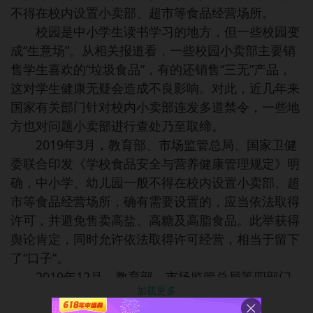
不得在校内设置小卖部、超市等食品经营场所。
校园是中小学生读书学习的地方，但一些校园变
成“生意场”。从相关报道看，一些校园小卖部主要销
售学生喜欢的“垃圾食品”，有的还销售“三无”产品，
这对学生健康无疑会造成不良影响。对此，近几年来
国家有关部门针对校内小卖部连发多道禁令，一些地
方也对问题小卖部进行查处乃至取缔。
2019年3月，教育部、市场监管总局、国家卫健
委联合印发《学校食品安全与营养健康管理规定》明
确，中小学、幼儿园一般不得在校内设置小卖部、超
市等食品经营场所，确有需要设置的，应当依法取得
许可，并避免售卖高盐、高糖及高脂食品。此举获得
舆论肯定，同时允许依法取得许可经营，相当于留下
了“口子”。
2019年12月，教育部、市场监管总局等四部门
加载更多
联合印发《关于落实主体责任强化校园食品安全管理