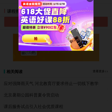
的指导意见》，要求非寄宿制中小学、幼儿园原则上
不得在校内设置食品小卖部、超市，已经设置的，要
课程推荐
逐步退出。该文件再次强调校内禁设小卖部，并要求
已设置的逐步退出，但仍留有相关“原则上”例外情
进入小学选课中心
形。
最近印发的《指南》则是升级版“校内小卖部禁
设令”。其“升级”主要体现在三点：“不得在校内设置
微信扫码免费领取
小卖部、超市等食品经营场所”，表明不留“口子”彻底
小学1-6年级全套学习资料
禁止；“不得售卖高盐、高糖及高脂的食品和酒精饮
料”，比之前“避免售卖”语气加强了；另外，还禁止零
食广告宣传。
相关阅读
查看更多>>
虽然《指南》是从营养与健康的角度禁止校内设
置小卖部、超市等食品经营场所，但对校内小卖部来
应对强降雨天气 河北教育厅要求停止一切线下教学
说则难以继续存在，因为这类小卖部主要经营高盐、
北京暑期公园科普夏令营启动
高糖及高脂等食品，当“禁设+禁售”，校内小卖部几乎
无法生存。那么校内小卖部存在的暴利、健康等问
课后服务试点引入社会优质课程
题，都有望解决。