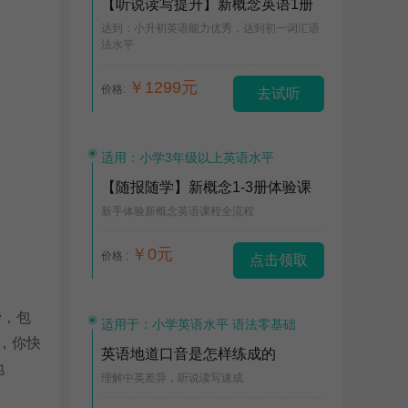
【听说读写提升】新概念英语1册
达到：小升初英语能力优秀，达到初一词汇语
法水平
￥1299元
价格:
去试听
适用：小学3年级以上英语水平
【随报随学】新概念1-3册体验课
新手体验新概念英语课程全流程
￥0元
价格 :
点击领取
蹄，包
适用于：小学英语水平 语法零基础
，你快
英语地道口音是怎样练成的
地
理解中英差异，听说读写速成