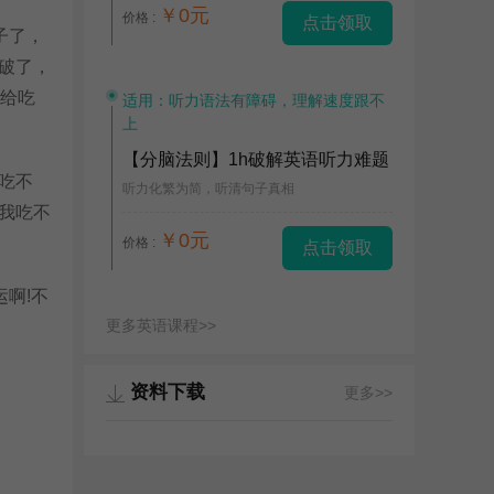
￥0元
价格 :
点击领取
子了，
破了，
爸给吃
适用：听力语法有障碍，理解速度跟不
上
【分脑法则】1h破解英语听力难题
吃不
听力化繁为简，听清句子真相
我吃不
￥0元
价格 :
点击领取
啊!不
更多英语课程>>
资料下载
更多>>