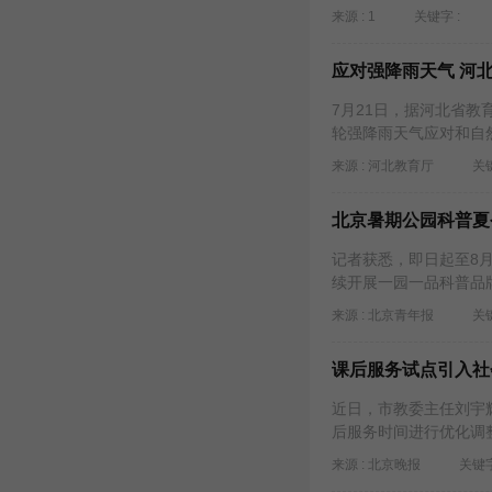
来源 : 1
关键字 :
应对强降雨天气 河
7月21日，据河北省
轮强降雨天气应对和自
来源 : 河北教育厅
关键
北京暑期公园科普夏
记者获悉，即日起至8
续开展一园一品科普品
来源 : 北京青年报
关键
课后服务试点引入社
近日，市教委主任刘宇
后服务时间进行优化调
来源 : ​北京晚报
关键字