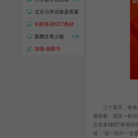
北京小学试卷及答案
剑桥英语KET教材
免费
新概念青少版
免费
免费
加微 领图书
三十那天，爸爸妈
着包着，我灵一机动
点去拿钱吧!”爸爸
说：“这一回不一定