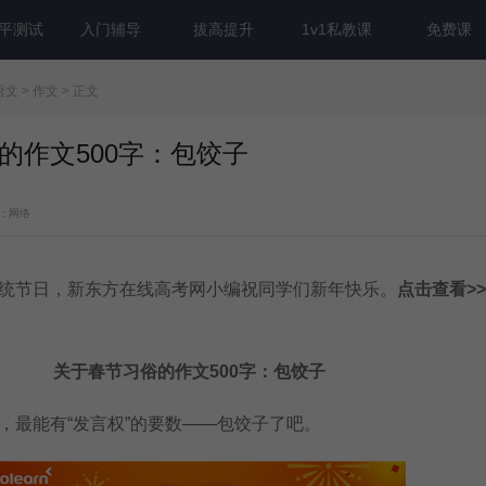
平测试
入门辅导
拔高提升
1v1私教课
免费课
语文
>
作文
> 正文
的作文500字：包饺子
：网络
节日，新东方在线高考网小编祝同学们新年快乐。
点击查看>>
关于春节习俗的作文500字：
包饺子
最能有“发言权”的要数——包饺子了吧。