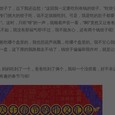
子了，边下我还边想：“这回我一定要吃到有钱的饺子。”吃饺
专门挑大的饺子吃，说不定就能吃到。可是，我是吃的肚子都要
”。这时，只听“呀”的一声，我顺着声音一看，“啊!”竟然又让爸
愧不如，我没有那福气呀!不过，我不能灰心，还有两个钱饺子呢!
吃哪个盘里的，我也照葫芦画瓢，吃哪个盘里的。我不甘心我
一盘，这下撑的我路都走不动了，钱饺子偏偏和我作对，就是让
妈妈吃到了一个，爸爸吃到了俩个，我却一个没捞着，好不幸运
有趣的春节习俗!