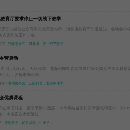
北教育厅要求停止一切线下教学
教育厅官方微信公众号河北教育发布称，河北省教育厅印发通知，各地各学
然灾害防范工作，各
字 :
强降雨天气，河北省，停止线下教学
令营启动
月31日，颐和园、天坛公园、北海公园等北京市属11家公园及中国园林博
牌活动，发挥市属公园
字 :
暑期夏令营，公园科普，北京中小学
会优质课程
辉在市民对话一把手节目中透露，本市将结合家长实际困难和需求，对中
整。本市正在考虑通过
 :
课后服务，优质课程，中小学，