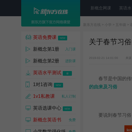
新概念网课
英语水
新东方在线
>
小学
>
五年级
>
英语免费课
NEW
关于春节习俗
新概念第1册
入门课
2019-02-21 14:01:00
来源
新概念第2册
进阶课
英语水平测试
爆
春节是中国的传统
1对1咨询
NEW
的由来及习俗
1v1私教课
私人订制
英语选课中心
NEW
要说到春节习俗，
新概念英语书
免费
小学数学强化练
免费