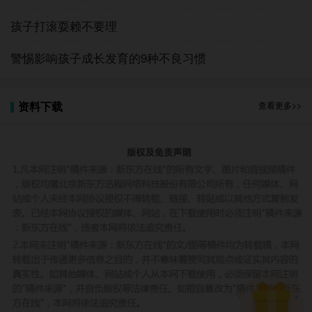
低，有些小食品还添加了色素、调味品和防腐剂等食品
孩子打滚耍赖不要理
添加剂，长期食用对健康不利。
有些零食中还含有铅，铅是脑细胞的一大“杀手”。
警惕影响孩子成长发育的9种不良习惯
当血铅浓度达5-15微克/100毫升时，会引起发育迟缓和
智力减退。
资料下载
查看更多>>
表现4：过度肥胖
问题分析：
随着儿童营养过剩的问题日益严重，糖尿病患者的
平均年龄正在急剧下降。英国科学家已经发出警告，许
多14岁以下的小胖墩已经开始表现出早期糖尿病症状，
如果任其发展下去，其成年后必患糖尿病无疑。
实际上，除了英国以外，绝大多数发达国家都存在
同样严重的儿童肥胖问题。同时，医学专家证实，发育
不好的胖孩子易患缺铁性贫血。
总之，过度肥胖是引发许多儿童疾病的罪魁祸首。