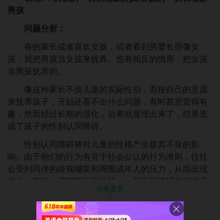
男孩
问题分析：
有的家长或者喜欢女孩，或者看到男婴长得像女
孩，就把男孩当女孩来抚养。也有相反的情形，把女孩
当男孩抚养的。
像这种家长不按儿童的实际性别，而按自己的意愿
来抚养孩子，开始还看不出什么问题，有时甚至觉得有
趣，然而经过长期的强化，后果就显现出来了，结果造
成了孩子的性别认同障碍。
性别认同障碍将对儿童的性格产生极其不良的影
响。由于他们的行为有异于社会公认的行为准则，往往
会受到同伴的歧视嘲笑和周围成年人的压力，从而出现
内向、孤独、抑郁等不良性格。一旦这种障碍未能在儿
加载更多
童时代及时纠正，长大以后，他们将比一般儿童容易产
生同性恋、异装疯等心理变态，患者本人也因此萎靡不
振、消极悲观，无法正常地工作、学习、恋爱、结婚，