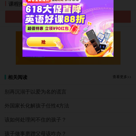
课程推荐
甚至产生厌世和自杀等严重后果。
进入小学选课中心
心理学家认为，只要家长引导有方，重视孩子的性
别教育，同时改善环境条件，及时发现和矫治存在的问
题，2岁至4岁之间孩子的性别认同障碍，是极有可提得
到纠正的。
微信扫码免费领取
表现2：孩子经常托腮
小学1-6年级期中复习资料
问题分析：
儿童经常托腮，会使腮部受压，久而久之会妨碍儿
相关阅读
查看更多>>
童牙齿的正常发育。
别再沉溺于以爱为名的谎言
而且，养成托腮的不良习惯后，坐姿必不端正，时
间长了，还会影响脊椎的发育。
外国家长化解孩子任性4方法
表现3：喜欢吃零食
该如何处理闲不住的孩子？
问题分析：
孩子做事磨蹭父母该咋办？
从市场调查来看，儿童零食大多热量高而营养素