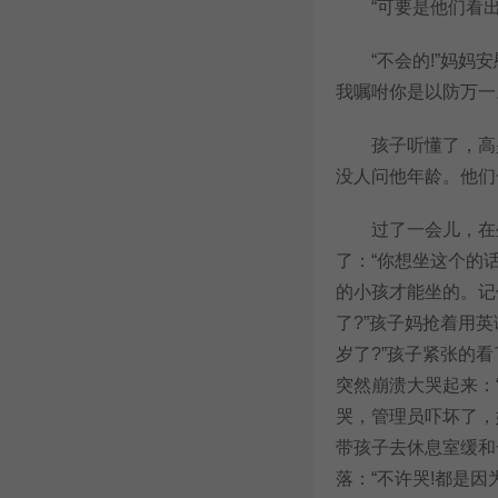
“可要是他们看出来
“不会的!”妈妈安
我嘱咐你是以防万一
孩子听懂了，高兴
没人问他年龄。他们
过了一会儿，在坐
了：“你想坐这个的
的小孩才能坐的。记
了?”孩子妈抢着用
岁了?”孩子紧张的看
突然崩溃大哭起来：
哭，管理员吓坏了，
带孩子去休息室缓和
落：“不许哭!都是