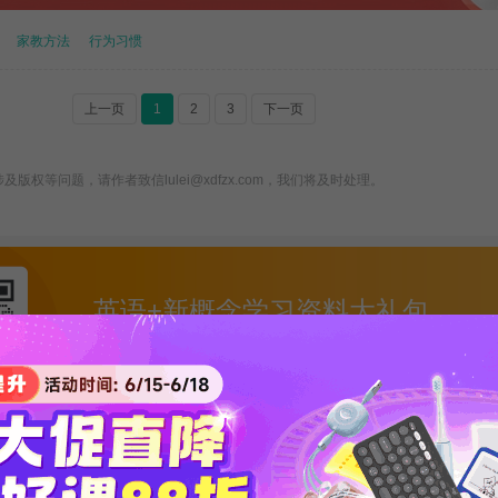
家教方法
行为习惯
上一页
1
2
3
下一页
版权等问题，请作者致信lulei@xdfzx.com，我们将及时处理。
英语+新概念学习资料大礼包
微信扫一扫 自动获取网盘链接