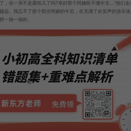
了，你一哭不是露馅儿了吗?幸好那个阿姨听不懂中文…”他们走
越远。我忘不了那个阳光明媚的午后，在充满了欢笑声的游乐场
膀一抽一抽的。