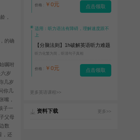
￥0元
价格 :
点击领取
年龄，
适用：听力语法有障碍，理解速度跟不
上
，的确
【分脑法则】1h破解英语听力难题
听力化繁为简，听清句子真相
始嘱咐
￥0元
价格 :
点击领取
是六岁
你几岁
问你几
更多英语课程>>
了张嘴，
孩子一
资料下载
更多>>
子父母
边数
看，还