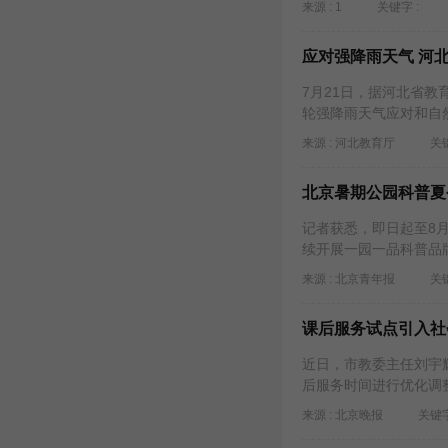
来源 : 1
关键字 :
应对强降雨天气 河
7月21日，据河北省
轮强降雨天气应对和自
来源 : 河北教育厅
关键
北京暑期公园科普夏
记者获悉，即日起至8
续开展一园一品科普品
来源 : 北京青年报
关键
课后服务试点引入社
近日，市教委主任刘宇
后服务时间进行优化调
来源 : ​北京晚报
关键字