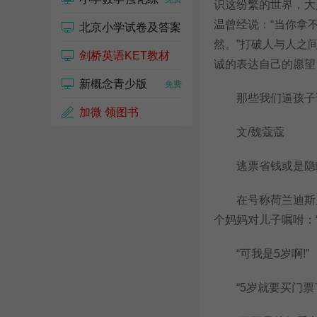
识这纷繁的世界，大
温曾经说：“当你拿
北京小学试卷及答案
然。”打破人与人之
剑桥英语KET教材
免费
诚的表达自己的愿望
新概念青少版
免费
免费
那些我们逼孩子说
加微 领图书
文/魏蔻蔻
逃票省钱或是隐瞒
在号称荷兰迪斯尼的
个妈妈对儿子嘱咐：
“可我是5岁啊!”
“5岁就要买门票了