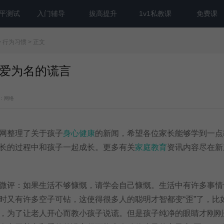
平测试
入门辅导
拔高提升
1v1私教课
免费课
>
行为习惯
> 正文
爱为名的谎言
：网络
网整理了关于孩子
身心健康
的新闻，希望各位家长能够学到一点
长的过程中和孩子一起成长。更多有关
家庭教育
资讯内容尽在新
评：如果生活不够慷慨，请学会自己慷慨。生活中有许多事情
时又有许多空子可钻，这使得很多人的聪明才智都变“歪”了，比
，为了让老人开心而教小孩子说谎。但是孩子纯净的眼睛才刚刚