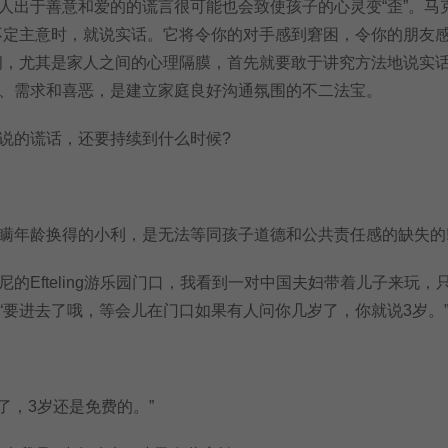
人出于善意和爱的的谎言很可能也会致使孩子的心灵变“歪”。马
不定主意时，就说实话。它将令你的对手感到窘困，令你的朋友
间，尤其是家人之间的心理隔膜，首先就要敢于讲究方法地说实
、需求和喜恶，是建立家庭良好沟通氛围的不二法宝。
的谎话，还要持续到什么时候?
年龄换得的小利，是无法等同孩子道德和公共责任感的缺失的
Efteling游乐园门口，我看到一对中国夫妇带着儿子来玩，
“要进去了哦，等会儿在门口如果有人问你几岁了，你就说3岁。
，3岁还是免费的。”