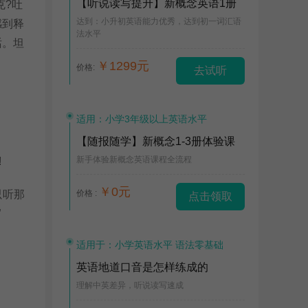
【听说读写提升】新概念英语1册
克?吐
达到：小升初英语能力优秀，达到初一词汇语
感到释
法水平
话。坦
￥1299元
价格:
去试听
适用：小学3年级以上英语水平
【随报随学】新概念1-3册体验课
新手体验新概念英语课程全流程
!
￥0元
只听那
价格 :
点击领取
”
适用于：小学英语水平 语法零基础
英语地道口音是怎样练成的
理解中英差异，听说读写速成