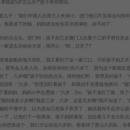
我是5岁怎么办?”孩子有些害怕。
慰儿子：“我们中国人比荷兰人长得小。进门他们不见得会问你
。免票省下的钱，妈妈进去给你买冰淇淋吃，好不好?”
的点点头。进门时，孩子自己在脑门上比着个三的手势往前走
一家进去后哈哈大笑，很开心：“耶，过关了!”
海盗船的地方排队，我又看到了这一家三口。只听孩子妈又开
话，那等会儿有人问，你得告诉他们你六岁了。因为这个船规定
住了，六岁哦!”孩子怯怯的点头。排到他们时，管理员问孩子：“
英语回答：“六岁。”管理员盯着孩子，和蔼但不容置疑地再问：“请
了看妈妈，妈妈小声怂恿他：“六岁，Six。”孩子涨红了脸，张
“我到底多少岁啊?我是三岁，六岁，还是五岁啊?我不知道了。”
她听不懂中文，以为是自己把孩子弄哭了，她说着对不起并让孩
一下，让他们下一轮再坐。孩子妈陪着笑，边拉着儿子走出队伍
因为你想坐这个，我们才让你说六岁的。爸爸排了那么久的队，你