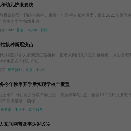
生和幼儿护眼要诀
，教育部指导全国综合防控儿童青少年近视专家宣讲团，提出2021年暑假
广大中小学生和幼儿假
字 :
2021暑假，中小学，护眼
开始接种新冠疫苗
启动12至17岁人群新冠疫苗接种。记者来到门头沟区的接种点，来自首都
中学生正在有序进行疫
字 :
疫苗接种，北京，中学生
务今年秋季开学后实现学校全覆盖
玉刚21日在国新办发布会上说，截至今年5月底，全国10 2万所义务教
育部作出部署，确保
教育部，中小学，课后服务
人互联网普及率达94.9%