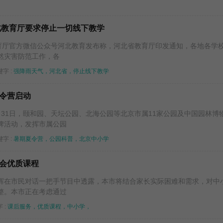
北教育厅要求停止一切线下教学
教育厅官方微信公众号河北教育发布称，河北省教育厅印发通知，各地各学
然灾害防范工作，各
字 :
强降雨天气，河北省，停止线下教学
令营启动
月31日，颐和园、天坛公园、北海公园等北京市属11家公园及中国园林博
牌活动，发挥市属公园
字 :
暑期夏令营，公园科普，北京中小学
会优质课程
辉在市民对话一把手节目中透露，本市将结合家长实际困难和需求，对中
整。本市正在考虑通过
 :
课后服务，优质课程，中小学，