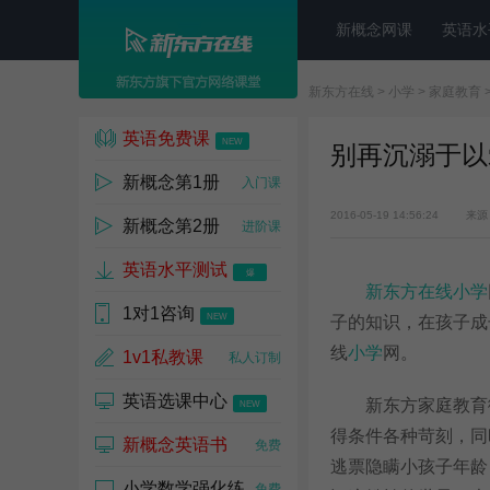
新概念网课
英语水
新东方在线
>
小学
>
家庭教育
英语免费课
NEW
别再沉溺于以
新概念第1册
入门课
2016-05-19 14:56:24
来源
新概念第2册
进阶课
英语水平测试
爆
新东方在线小学
1对1咨询
NEW
子的知识，在孩子成
线
小学
网。
1v1私教课
私人订制
英语选课中心
新东方家庭教育微
NEW
得条件各种苛刻，同
新概念英语书
免费
逃票隐瞒小孩子年龄
小学数学强化练
免费